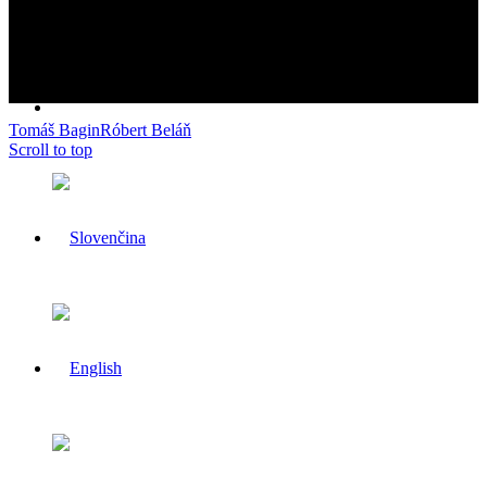
čase mění v závislosti na aktuálních tržních
podmínkách. Minulá výkonnost investičních
produktů není zárukou jejich budoucí výkonnosti,
která se může v budoucnu v závislosti na různých
faktorech výrazně změnit.
Tomáš Bagin
Róbert Beláň
Scroll to top