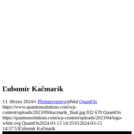
Ľubomír Kačmarik
13. března 2024
/
v
Představenstvo
/
přidal
QuantOn
https://www.quantonsolutions.com/wp-
content/uploads/2023/09/kacmarik_final.jpg
832
670
QuantOn
https://quantonsolutions.com/wp-content/uploads/2023/04/logo-
white.svg
QuantOn
2024-03-13 14:35:01
2024-03-13
14:37:53
Ľubomír Kačmarik