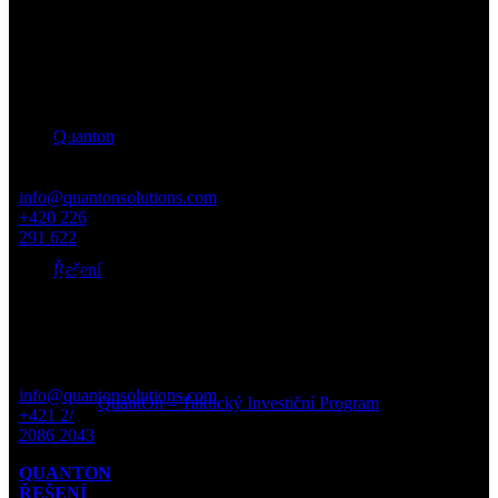
OFFICE
PRAHA
Václavské
náměstí 9
110 00
Quanton
Praha 1
Česká
republika
info@quantonsolutions.com
+420 226
291 622
Řešení
OFFICE
BRATISLAVA
Rajská 7
811 08
Bratislava 1
Slovensko
info@quantonsolutions.com
QuantOn – Taktický Investiční Program
+421 2/
2086 2043
QUANTON
ŘEŠENÍ