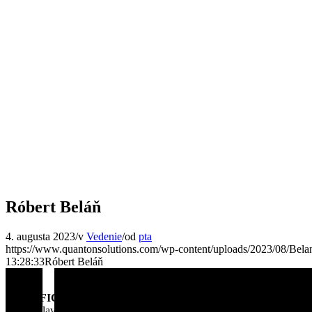
Róbert Beláň
4. augusta 2023
/
v
Vedenie
/
od
pta
https://www.quantonsolutions.com/wp-content/uploads/2023/08/Belan
13:28:33
Róbert Beláň
OFFICE PRAHA
Václavské náměstí 9