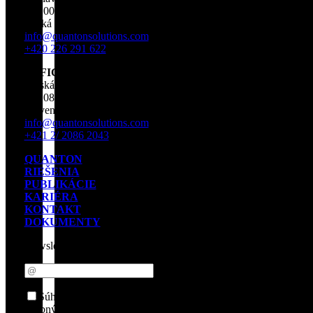
110 00 Praha 1
Česká republika
info@quantonsolutions.com
+420 226 291 622
OFFICE BRATISLAVA
Rajská 7
811 08 Bratislava 1
Slovensko
info@quantonsolutions.com
+421 2/ 2086 2043
QUANTON
RIEŠENIA
PUBLIKÁCIE
KARIÉRA
KONTAKT
DOKUMENTY
Newsletter
Súhlasím so spracovaním
osobných údajov.