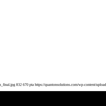
_final.jpg
832
670
pta
https://quantonsolutions.com/wp-content/uploa