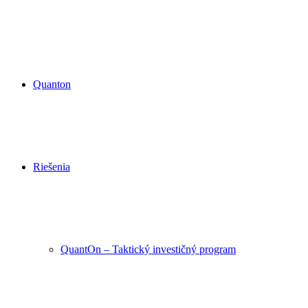
Quanton
Riešenia
QuantOn – Taktický investičný program