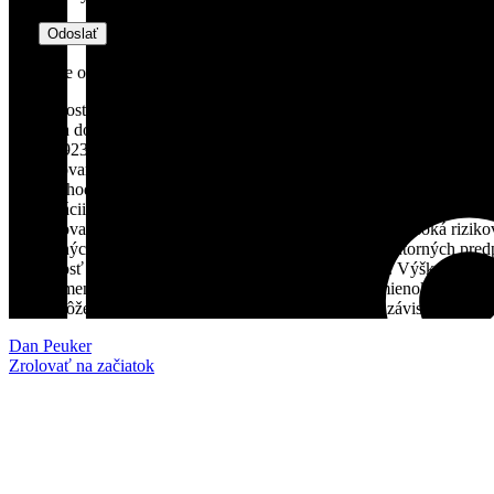
Poučenie o rizikách
Spoločnosť QuantOn Solutions o.c.p., a.s. je registrovaným obchodn
Podlieha dohľadu Národnej banky Slovenska, licencia ODT-9619/201
IČ: 0539231. Neslúži ako konkrétne investičné odporúčanie na nákup, p
prezentovaná v tejto publikácii nie je vhodná pre každého investora
zvážiť vhodnosť, riziká a špecifiká konkrétneho investičného produk
kombinácii s konkrétnym produktovým listom a ostatnou dokumentácio
obchodovaním na finančných trhoch môže byť spojená vysoká rizikov
obchodných podmienkach spoločnosti a tiež ďalších vnútorných predpis
návratnosť investovaných prostriedkov nie je zaručená. Výšku rizika o
čase sa mení v závislosti od aktuálnych trhových podmienok. Predch
ten sa môže v budúcnosti významnou mierou meniť v závislosti od rô
Dan Peuker
Zrolovať na začiatok