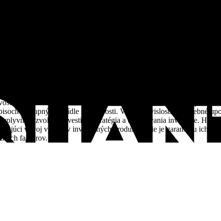
íkom s cennými papiermi. QuantOn je investičná spoločnosť založená 
6-1 a je členom Garančného fondu investícií, je registrovaným CTA,
oprípade predaj určitých finančných produktov. Investície, resp. inves
. Pred vstupom do akejkoľvek transakcie musí potenciálny investor pre
tu. V rámci rozhodovacieho procesu by mala byť táto publikácia použí
u vzťahujúcou sa k danej investičnej službe (pokiaľ je dostupná). S 
osť. Jednotlivé druhy rizík sú uvedené a popísane v zverejnených Vš
och dostupných v sídle spoločnosti. V tejto súvislosti je potrebné upo
vplyvňuje zvolená investičná stratégia a doba trvania investície. Hodno
ádzajúci vývoj výnosov investičných produktov nie je garanciou ich bu
znych faktorov.