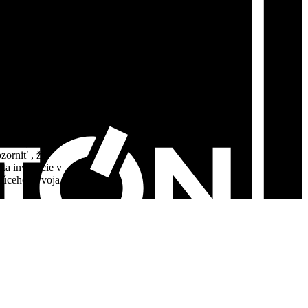
v roku 2015.
 členom NFA ,
tičná filozofia
dovšetkým
vaná v
investovaním a
eobecných
zorniť , že
ta investície v
dúceho vývoja,